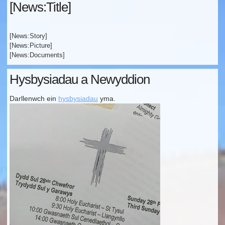
[News:Title]
[News:Story]
[News:Picture]
[News:Documents]
Hysbysiadau a Newyddion
Darllenwch ein
hysbysiadau
yma.