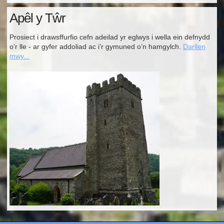
Apêl y Tŵr
Prosiect i drawsffurfio cefn adeilad yr eglwys i wella ein defnydd
o’r lle - ar gyfer addoliad ac i’r gymuned o’n hamgylch.
Darllen
mwy...