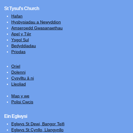
St Tysul's Church
Hafan
Hysbysiadau a Newyddion
Amseroedd Gwasanaethau
Apel y Tŵr
Ysgol Sul
Bedyddiadau
Priodas
Oriel
Dolenni
Cysylltu â ni
Lleoliad
Map y we
Polisi Cwcis
Ein Eglwysi
Eglwys St Dewi, Bangor Teifi
Eglwys St Cynllo, Llangynllo