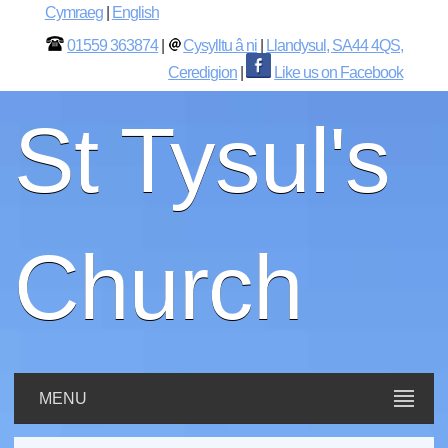
Cymraeg
|
English
01559 363874
|
Cysylltu â ni
|
Llandysul, SA44 4QS,
Ceredigion
|
Like us on Facebook
St Tysul's
Church
MENU